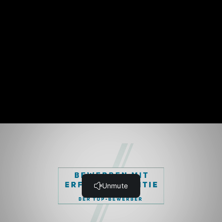
11. Trainingslager Lebenslauf: So verbessern Sie Ihre
Vita! (5:35)
12. Der magische Lebenslauf: So überzeugen Sie mit
Ihrer Vita (11:48)
13. Dritte Seite als Trumpf: So bestechen Ihre
Bewerbungsunterlagen (8:21)
14. Online-Bewerbung leicht gemacht: Alle Spielregeln,
alle Fallen (6:24)
15. Referenz als Spitzenargument: Wie Sie Ihre
Chancen verdoppeln (8:16)
16. Die Profi-Bewerbung: Was Sie hier gelernt haben
(3:00)
Teach online with